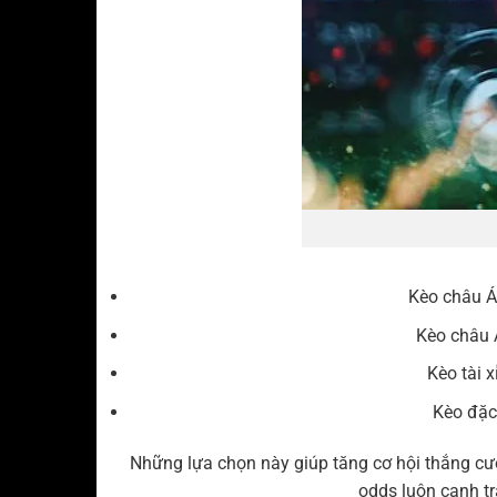
Kèo châu Á
Kèo châu Â
Kèo tài 
Kèo đặc 
Những lựa chọn này giúp tăng cơ hội thắng cượ
odds luôn cạnh tr