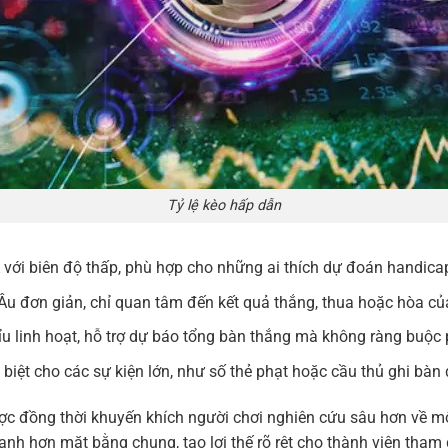
Tỷ lệ kèo hấp dẫn
 với biên độ thấp, phù hợp cho những ai thích dự đoán handicap
u đơn giản, chỉ quan tâm đến kết quả thắng, thua hoặc hòa củ
xỉu linh hoạt, hỗ trợ dự báo tổng bàn thắng mà không ràng buộc 
biệt cho các sự kiện lớn, như số thẻ phạt hoặc cầu thủ ghi bàn 
c đồng thời khuyến khích người chơi nghiên cứu sâu hơn về môn 
anh hơn mặt bằng chung, tạo lợi thế rõ rệt cho thành viên tham