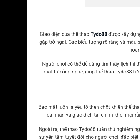
Giao diện của thể thao
Tydo88
được xây dựng 
gặp trở ngại. Các biểu tượng rõ ràng và màu 
hoàn
Người chơi có thể dễ dàng tìm thấy lịch thi 
phát từ công nghệ, giúp thể thao Tydo88 tươ
Bảo mật luôn là yếu tố then chốt khiến thể t
cá nhân và giao dịch tài chính khỏi mọi rủ
Ngoài ra, thể thao Tydo88 tuân thủ nghiêm ngặ
sự yên tâm tuyệt đối cho người chơi, đặc biệt 