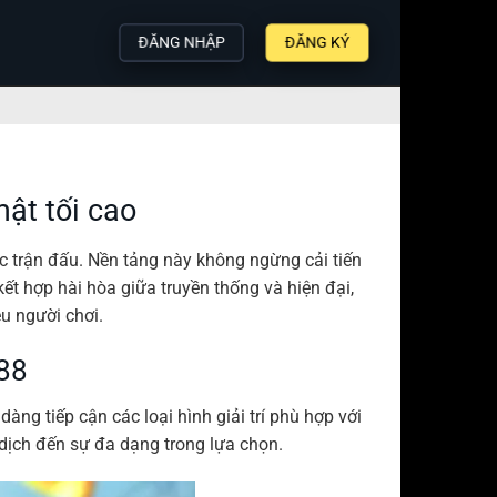
ĐĂNG NHẬP
ĐĂNG KÝ
ật tối cao
c trận đấu. Nền tảng này không ngừng cải tiến
ết hợp hài hòa giữa truyền thống và hiện đại,
u người chơi.
o88
ng tiếp cận các loại hình giải trí phù hợp với
o dịch đến sự đa dạng trong lựa chọn.