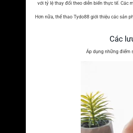
với tỷ lệ thay đổi theo diễn biến thực tế. C
Hơn nữa, thể thao Tydo88 giới thiệu các sản p
Các lư
Áp dụng những điểm sa