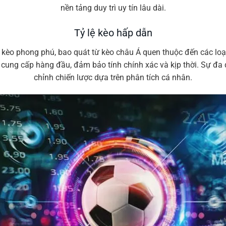
nền tảng duy trì uy tín lâu dài.
Tỷ lệ kèo hấp dẫn
 kèo phong phú, bao quát từ kèo châu Á quen thuộc đến các loạ
cung cấp hàng đầu, đảm bảo tính chính xác và kịp thời. Sự đa 
chỉnh chiến lược dựa trên phân tích cá nhân.