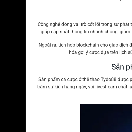
Công nghệ đóng vai trò cốt lõi trong sự phát 
giúp cập nhật thông tin nhanh chóng, giảm độ
Ngoài ra, tích hợp blockchain cho giao dịch
hóa gợi ý cược dựa trên lịch 
Sản p
Sản phẩm cá cược ở thể thao Tydo88 được ph
trăm sự kiện hàng ngày, với livestream chất 