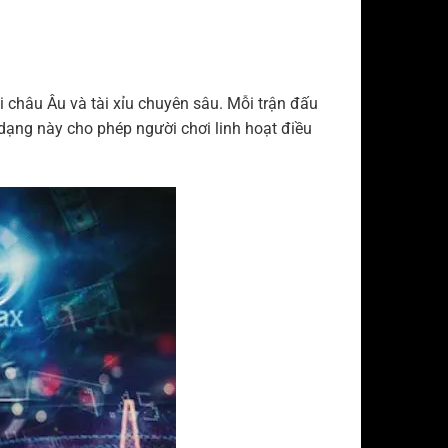
i châu Âu và tài xỉu chuyên sâu. Mỗi trận đấu
dạng này cho phép người chơi linh hoạt điều