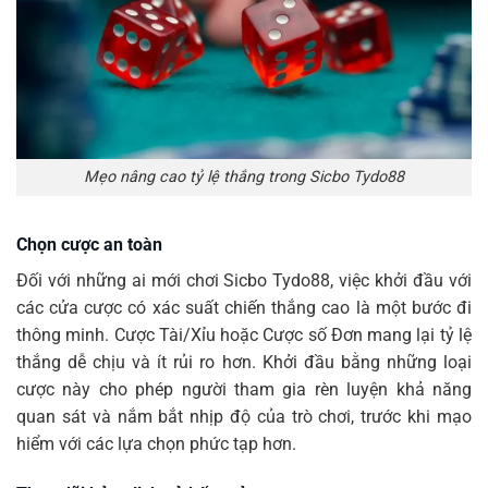
Mẹo nâng cao tỷ lệ thắng trong Sicbo Tydo88
Chọn cược an toàn
Đối với những ai mới chơi Sicbo Tydo88, việc khởi đầu với
các cửa cược có xác suất chiến thắng cao là một bước đi
thông minh. Cược Tài/Xỉu hoặc Cược số Đơn mang lại tỷ lệ
thắng dễ chịu và ít rủi ro hơn. Khởi đầu bằng những loại
cược này cho phép người tham gia rèn luyện khả năng
quan sát và nắm bắt nhịp độ của trò chơi, trước khi mạo
hiểm với các lựa chọn phức tạp hơn.