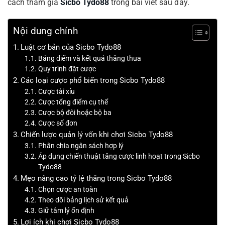
cách tham gia
Sicbo Tydo88
trong bài viết sau đây.
Nội dung chính
Luật cơ bản của Sicbo Tydo88
Bảng điểm và kết quả thắng thua
Quy trình đặt cược
Các loại cược phổ biến trong Sicbo Tydo88
Cược tài xỉu
Cược tổng điểm cụ thể
Cược bộ đôi hoặc bộ ba
Cược số đơn
Chiến lược quản lý vốn khi chơi Sicbo Tydo88
Phân chia ngân sách hợp lý
Áp dụng chiến thuật tăng cược linh hoạt trong Sicbo
Tydo88
Mẹo nâng cao tỷ lệ thắng trong Sicbo Tydo88
Chọn cược an toàn
Theo dõi bảng lịch sử kết quả
Giữ tâm lý ổn định
Lợi ích khi chơi Sicbo Tydo88